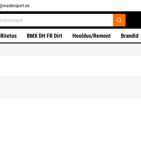
o@mastersport.ee
Riietus
BMX DH FR Dirt
Hooldus/Remont
Brandid