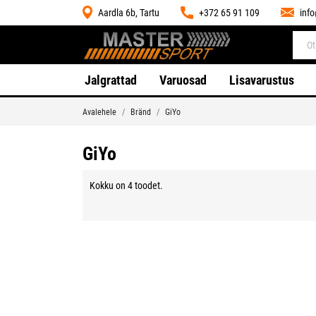
Aardla 6b, Tartu
+372 65 91 109
inf
Jalgrattad
Varuosad
Lisavarustus
Avalehele
Bränd
GiYo
GiYo
Kokku on 4 toodet.