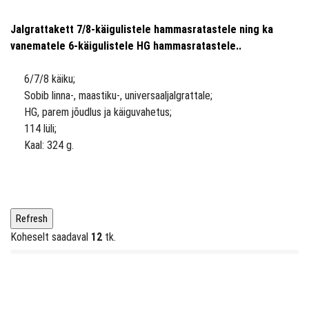
Jalgrattakett 7/8-käigulistele hammasratastele ning ka
vanematele 6-käigulistele HG hammasratastele..
6/7/8 käiku;
Sobib linna-, maastiku-, universaaljalgrattale;
HG, parem jõudlus ja käiguvahetus;
114 lüli;
Kaal: 324 g.
Koheselt saadaval
12
tk.