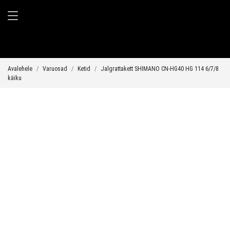
Avalehele
Varuosad
Ketid
Jalgrattakett SHIMANO CN-HG40 HG 114 6/7/8
käiku