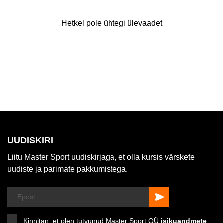
Hetkel pole ühtegi ülevaadet
UUDISKIRI
Liitu Master Sport uudiskirjaga, et olla kursis värskete
uudiste ja parimate pakkumistega.
Kinnitan, et olen tutvunud Master Sport OÜ
isikuandmete