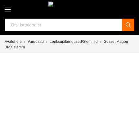
Avalehele
Varuosad
Lenksupikendused/Stemmid
Gusset Magog
BMX stemm