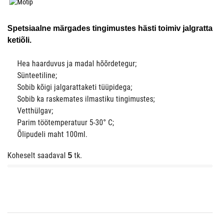
Spetsiaalne märgades tingimustes hästi toimiv jalgratta
ketiõli.
Hea haarduvus ja madal hõõrdetegur;
Sünteetiline;
Sobib kõigi jalgarattaketi tüüpidega;
Sobib ka raskemates ilmastiku tingimustes;
Vetthülgav;
Parim töötemperatuur 5-30° C;
Õlipudeli maht 100ml.
Koheselt saadaval
tk.
5