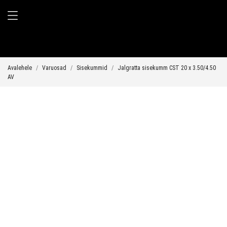
Avalehele
Varuosad
Sisekummid
Jalgratta sisekumm CST 20 x 3.50/4.50
AV