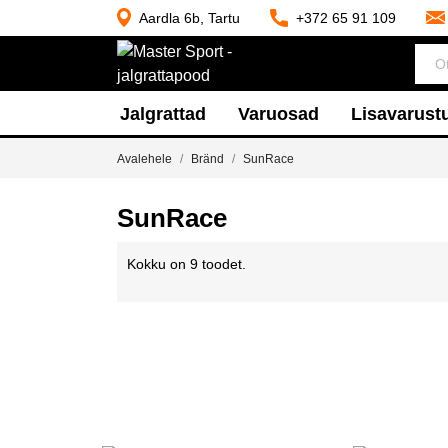
Aardla 6b, Tartu
+372 65 91 109
Jalgrattad
Varuosad
Lisavarust
Avalehele
Bränd
SunRace
SunRace
Kokku on 9 toodet.