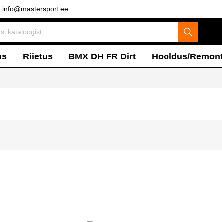
info@mastersport.ee
us
Riietus
BMX DH FR Dirt
Hooldus/Remon