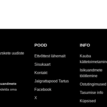
POOD
INFO
ärskete uudiste
Ettvõttest lähemalt
Kauba
kättetoimetamin
Sisukaart
Isikuandmete
Kontakt
töötlemine
Jalgrattapood Tartus
kuandmete
Ostutingimused
ödelda oma
Facebook
Tasumise info
X
Küpsised