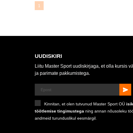
1
UUDISKIRI
Liitu Master Sport uudiskirjaga, et olla kursis v
ja parimate pakkumistega.
Kinnitan, et olen tutvunud Master Sport OÜ
isi
töötlemise tingimustega
ning annan nõusoleku tö
andmeid turunduslikul eesmärgil.