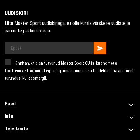
UUDISKIRI
Liitu Master Sport uudiskirjaga, et olla kursis värskete uudiste ja
parimate pakkumistega.
Kinnitan, et olen tutvunud Master Sport OÜ
isikuandmete
töötlemise tingimustega
ning annan nõusoleku töödelda oma andmeid
turunduslikul eesmärgil.
Pood

Info

Teie konto
