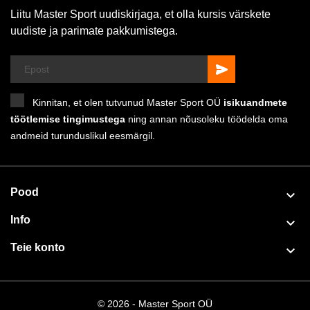
Liitu Master Sport uudiskirjaga, et olla kursis värskete
uudiste ja parimate pakkumistega.
Kinnitan, et olen tutvunud Master Sport OÜ
isikuandmete
töötlemise tingimustega
ning annan nõusoleku töödelda oma
andmeid turunduslikul eesmärgil.
Pood

Info

Teie konto

© 2026 - Master Sport OÜ